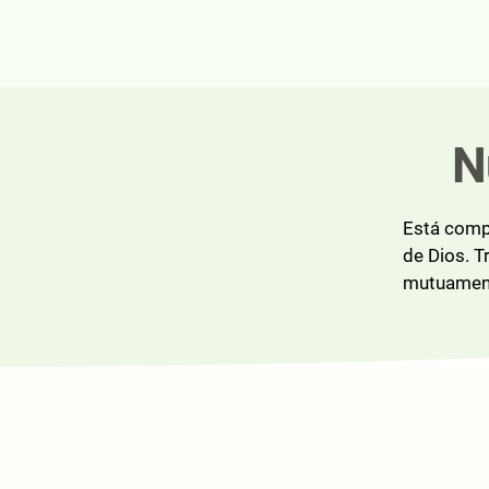
N
Está compu
de Dios. T
mutuamente