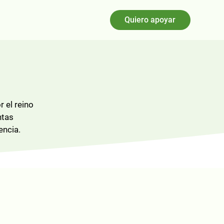
Quiero apoyar
 el reino
ntas
encia.