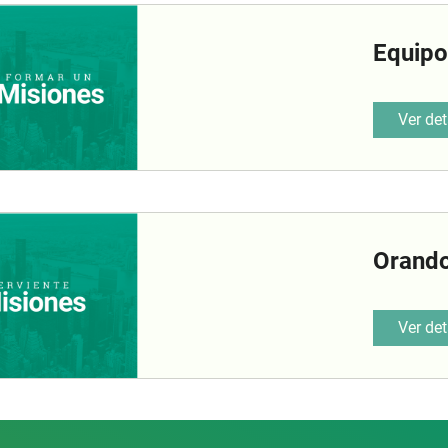
Equipo
Ver det
Orando
Ver det