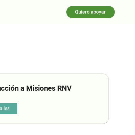
Quiero apoyar
ucción a Misiones RNV
alles